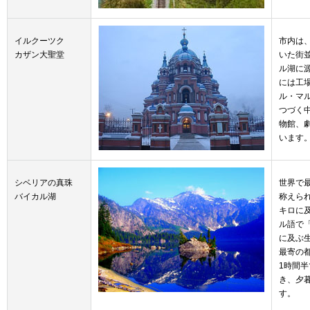
イルクーツク
市内は
カザン大聖堂
いた街
ル湖に
には工
ル・マ
つづく
物館、
います
シベリアの真珠
世界で
バイカル湖
称えら
キロに
ル語で
に及ぶ
最寄の
1時間
き、夕
す。