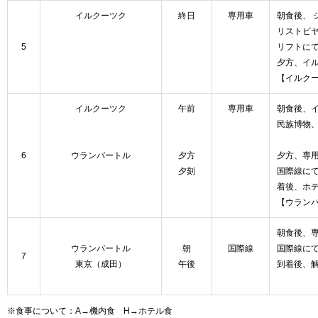
イルクーツク
終日
専用車
朝食後、
リストビ
5
リフトに
夕方、イ
【イルクー
イルクーツク
午前
専用車
朝食後、
民族博物
6
ウランバートル
夕方
夕方、専
夕刻
国際線に
着後、ホ
【ウランバ
朝食後、
ウランバートル
朝
国際線
国際線に
7
東京（成田）
午後
到着後、解
～
※食事について：A→機内食 H→ホテル食