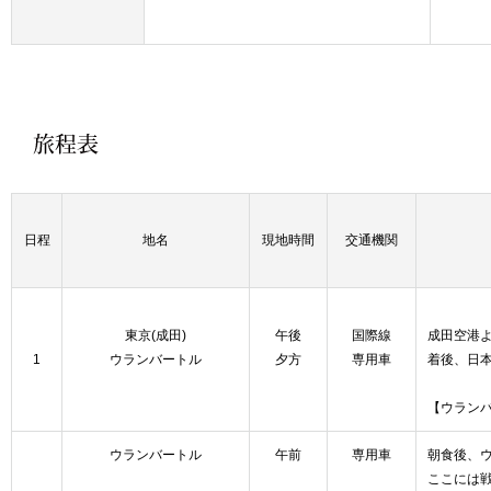
日程
地名
現地時間
交通機関
東京(成田)
午後
国際線
成田空港
1
ウランバートル
夕方
専用車
着後、日
【ウランバ
ウランバートル
午前
専用車
朝食後、
ここには