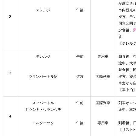
が建立さ
テレルジ
午後
市内観光
2
夕方、モ
国立公園
夕食後、
【テレルジ
テレルジ
午前
専用車
朝食後、
途中、大
昼食後、
3
ウランバートル駅
夕方
国際列車
夕方、寝
車窓から
【車中泊
スフバートル
午前
国際列車
列車がロ
ナウシキ・ウランウデ
途中、車
4
イルクーツク
午後
専用車
到着後、
【リスト