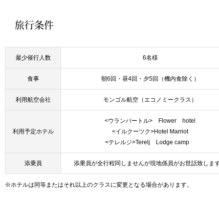
最少催行人数
6名様
食事
朝6回・昼4回・夕5回（機内食除く）
利用航空会社
モンゴル航空（エコノミークラス）
<ウランバートル> Flower hotel
利用予定ホテル
<イルクーツク>Hotel Marriot
<テレルジ>Terelj Lodge camp
添乗員
添乗員が全行程同しませんが現地係員がお世話致しま
※ホテルは同等またはそれ以上のクラスに変更となる場合があります。