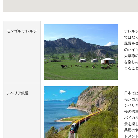
モンゴル テレルジ
テレル
ではな
風景を
のハイ
大草原
を楽し
まるこ
シベリア鉄道
日本で
モンゴル
シベリ
極の汽
バイカ
景を楽
共用の
トメン